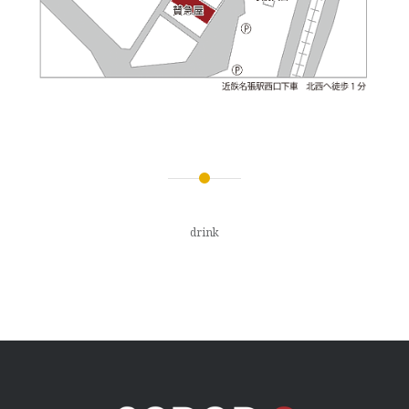
投
稿
drink
ナ
ビ
ゲ
ー
シ