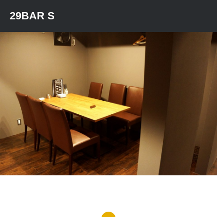
コ
29BAR S
ン
テ
ン
ツ
へ
ス
キ
ッ
プ